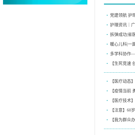
·
党建领航 护
·
护理资讯｜
·
拆弹成功|省
·
暖心儿科|一
·
多学科协作—
·
【生死竞速 
·
【医疗动态
·
·
【医疗技术】
·
【注意】60
·
【我为群众