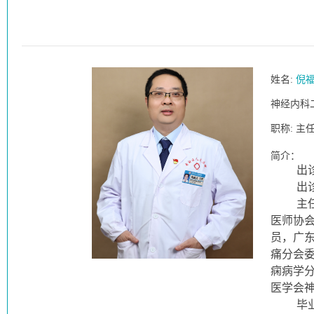
姓名:
倪
神经内科
职称:
主
简介：
出
出
主
医师协
员，广
痛分会
痫病学
医学会
毕