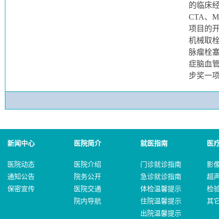
的临床
CTA、
项目的
机械取
脉瘤栓
症脑血
步奖一
新闻中心
医院简介
就医指南
医
医院动态
医院介绍
门诊就诊指南
影
通知公告
院务公开
急诊就诊指南
超
保密宣传
医院交通
体检温馨提示
检
院内导航
住院温馨提示
其
出院温馨提示