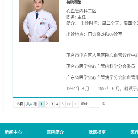
吴晓峰
心血管内科二区
职务: 主任
简介： 出诊时间：周二全天、周四全
出诊地点：门诊楼2楼209诊室
茂名市电白区人民医院心血管诊疗中心
茂名市医学会心血管内科学分会委员
广东省医学会心血管病学分会肺血管
1992 年 9 月——1997年 6 月，就
跳转
页
1
/5页│共
43
条
1
2
3
4
5
>>
>|
新闻中心
医院简介
就医指南
医