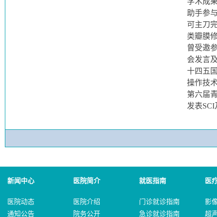
学术成
助手参与
可主刀完
类瓣膜修
曾受邀
会发言
十四五
操作技
第六届
发表SC
新闻中心
医院简介
就医指南
医
医院动态
医院介绍
门诊就诊指南
影
通知公告
院务公开
急诊就诊指南
超