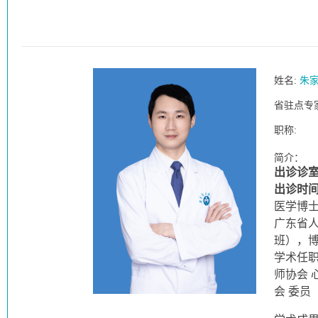
姓名:
朱
省驻点专
职称:
简介：
出诊诊室
出诊时
医学博
广东省人
班），
学术任职
师协会 
会 委员