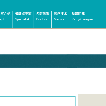
科室介绍
省驻点专家
名医风采
医疗技术
党建团建
ept.
Specialist
Doctors
Medical
Party&League