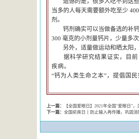
遗憾的是，很多人吃不到这
当多的人每天需要额外吃至少 4
剂。
钙剂确实可以当做备选的补
300 毫克的
小剂量钙片，少量多次
另外，
适量做运动和晒太阳
据科学研究结果证实，目前
疾病。
“钙为人类生命之本”
，
提倡国民
上一篇：
【全国爱眼日】2021年全国“爱眼日”
下一篇：
全国疟疾日丨防止输入再传播，巩固消