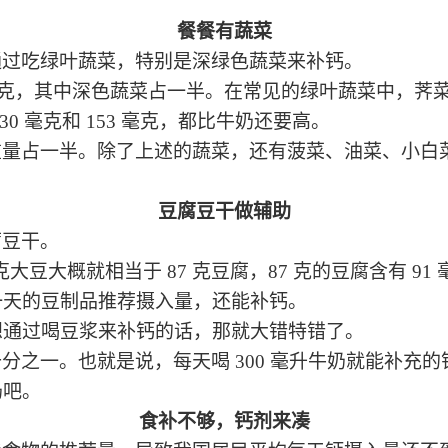
餐餐有蔬菜
通过吃绿叶蔬菜，特别是深绿色蔬菜来补钙。
0 克，其中深色蔬菜占一半。
在常见
的绿叶蔬菜中，荠菜
0 毫克和 153 毫克，都比牛奶还要高。
重量占一半。
除了上述的
蔬菜
，还有
菠菜、油菜、小白
豆腐豆干
做辅助
腐豆干。
 克大豆大概就相当于 87 克豆腐
，
87 克的豆腐含有 9
一天的豆制品推荐摄入量，还能补钙。
想通过喝豆浆来补钙的话，那就大错特错了。
十分之一。
也就是说，每天喝 300 毫升牛奶就能补充的
奶吧。
食补不够，钙剂来凑