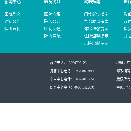
新闻中心
医院简介
就医指南
医
医院动态
医院介绍
门诊就诊指南
影
通知公告
院务公开
急诊就诊指南
超
保密宣传
医院交通
体检温馨提示
检
院内导航
住院温馨提示
其
出院温馨提示
咨询电话：13929799123
地址：广
胸痛中心电话：19375870959
邮政编码：
卒中中心电话：19375910579
版权所有：
创伤中心电话：0668-5522091
粤ICP备17